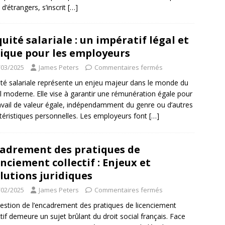
l d’étrangers, s’inscrit
[…]
quité salariale : un impératif légal et
ique pour les employeurs
/03/2025
James Peters
Commentaires fermés
ité salariale représente un enjeu majeur dans le monde du
il moderne. Elle vise à garantir une rémunération égale pour
avail de valeur égale, indépendamment du genre ou d’autres
téristiques personnelles. Les employeurs font
[…]
adrement des pratiques de
enciement collectif : Enjeux et
lutions juridiques
/02/2025
James Peters
Commentaires fermés
estion de l’encadrement des pratiques de licenciement
ctif demeure un sujet brûlant du droit social français. Face