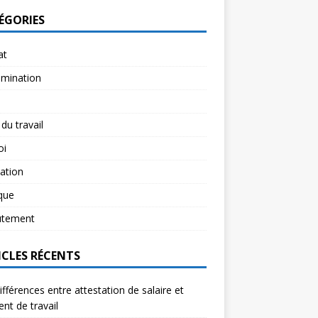
ÉGORIES
at
imination
 du travail
oi
ation
ique
utement
ICLES RÉCENTS
ifférences entre attestation de salaire et
ent de travail