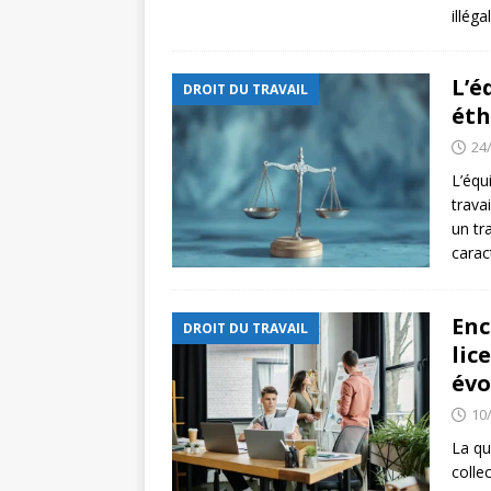
illéga
L’é
DROIT DU TRAVAIL
éth
24
L’équ
trava
un tr
carac
Enc
DROIT DU TRAVAIL
lic
évo
10
La qu
colle