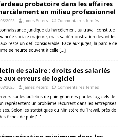
fardeau probatoire dans les affaires
harcèlement en milieu professionnel
/08/2025
James Peters
Commentaires fermés
connaissance juridique du harcèlement au travail constitue
vancée sociale majeure, mais sa démonstration devant les
naux reste un défi considérable. Face aux juges, la parole de
ctime se heurte souvent à celle
[…]
letin de salaire : droits des salariés
e aux erreurs de logiciel
/08/2025
James Peters
Commentaires fermés
rreurs sur les bulletins de paie générées par les logiciels de
on représentent un problème récurrent dans les entreprises
aises. Selon les statistiques du Ministère du Travail, près de
es fiches de paie
[…]
rémunération minimum dans les