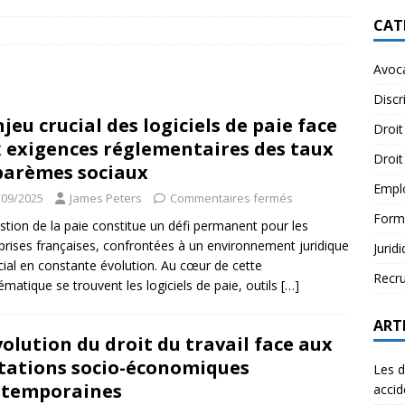
CAT
Avoc
Discr
njeu crucial des logiciels de paie face
Droit
 exigences réglementaires des taux
Droit
barèmes sociaux
Empl
/09/2025
James Peters
Commentaires fermés
Form
stion de la paie constitue un défi permanent pour les
prises françaises, confrontées à un environnement juridique
Jurid
cial en constante évolution. Au cœur de cette
Recr
ématique se trouvent les logiciels de paie, outils
[…]
ART
volution du droit du travail face aux
ations socio-économiques
Les d
ntemporaines
accid