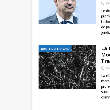
22
Le dr
profo
techn
de pr
jurid
La 
DROIT DU TRAVAIL
Mod
Tra
18
La ré
marqu
profe
subst
com