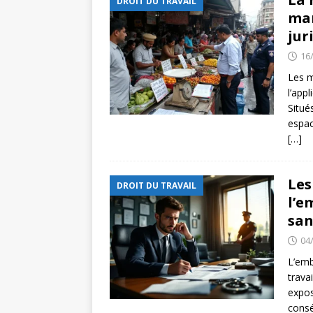
DROIT DU TRAVAIL
mar
jur
16
Les m
l’app
Situé
espac
[…]
Les
DROIT DU TRAVAIL
l’e
san
04
L’emb
trava
expos
consé