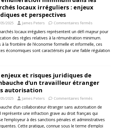
chés locaux irréguliers : enjeux
idiques et perspectives
/05/2025
James Peters
Commentaires fermés
archés locaux irréguliers représentent un défi majeur pour
lication des règles relatives à la rémunération minimum.
s à la frontière de l’économie formelle et informelle, ces
es économiques sont caractérisés par une faible régulation
 enjeux et risques juridiques de
mbauche d’un travailleur étranger
s autorisation
/05/2025
James Peters
Commentaires fermés
auche d’un collaborateur étranger sans autorisation de
il représente une infraction grave au droit français qui
e l’employeur à des sanctions pénales et administratives
quentes. Cette pratique, connue sous le terme d’emploi