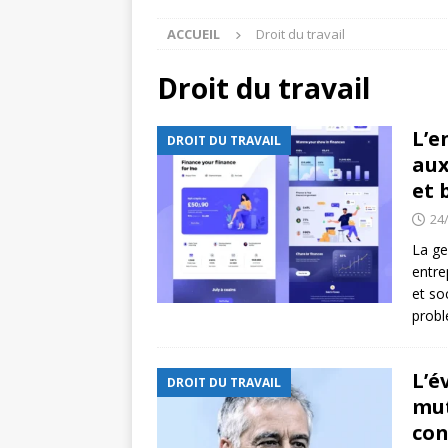
ACCUEIL
Droit du travail
Droit du travail
L’e
DROIT DU TRAVAIL
aux
et 
24
La ge
entre
et so
probl
L’é
DROIT DU TRAVAIL
mut
co