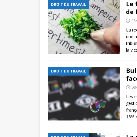
Le 
DROIT DU TRAVAIL
de 
15
La re
une a
tribu
la vi
Bul
DROIT DU TRAVAIL
fac
08
Les e
gesti
franç
15% d
La 