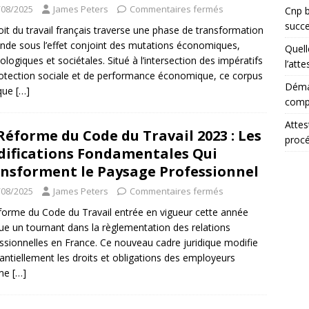
/08/2025
James Peters
Commentaires fermés
Cnp b
succ
oit du travail français traverse une phase de transformation
nde sous l’effet conjoint des mutations économiques,
Quell
ologiques et sociétales. Situé à l’intersection des impératifs
l’att
otection sociale et de performance économique, ce corpus
Démar
ique
[…]
comp
Attes
Réforme du Code du Travail 2023 : Les
proc
ifications Fondamentales Qui
nsforment le Paysage Professionnel
/08/2025
James Peters
Commentaires fermés
forme du Code du Travail entrée en vigueur cette année
e un tournant dans la règlementation des relations
ssionnelles en France. Ce nouveau cadre juridique modifie
antiellement les droits et obligations des employeurs
me
[…]