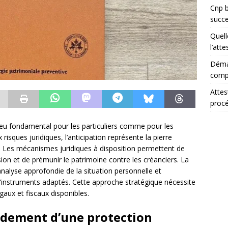
Cnp b
succ
Quell
l’att
Démar
comp
Attes
proc
jeu fondamental pour les particuliers comme pour les
risques juridiques, l’anticipation représente la pierre
e. Les mécanismes juridiques à disposition permettent de
ssion et de prémunir le patrimoine contre les créanciers. La
analyse approfondie de la situation personnelle et
d’instruments adaptés. Cette approche stratégique nécessite
gaux et fiscaux disponibles.
ondement d’une protection