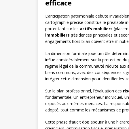
efficace
L’anticipation patrimoniale débute invariabl
cartographie précise constitue le préalable in
porter tant sur les
actifs mobiliers
(placeme
immobiliers
(résidences principales et secon
engagements hors bilan doivent être minuti
La dimension familiale joue un rôle détermin
influe considérablement sur la protection du
régime légal de la communauté réduite aux a
biens communs, avec des conséquences signif
intégrer cette dimension pour identifier les zo
Sur le plan professionnel, l’évaluation des
ri
fondamentale. Un entrepreneur individuel, un 
exposés aux mêmes menaces. La responsabilit
adopté, tout comme les mécanismes de prote
Cette phase d’audit doit aboutir à une hiérarc
créanciers, optimisation fiscale, préparation 