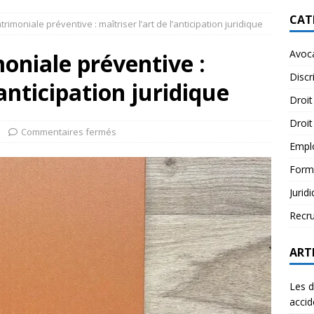
CAT
trimoniale préventive : maîtriser l’art de l’anticipation juridique
Avoc
moniale préventive :
Discr
’anticipation juridique
Droit
Droit
Commentaires fermés
Empl
Form
Jurid
Recr
ART
Les d
accid