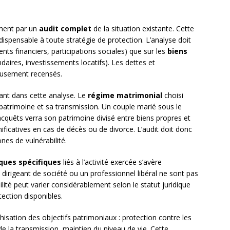
ement par un
audit complet
de la situation existante. Cette
dispensable à toute stratégie de protection. L’analyse doit
nts financiers, participations sociales) que sur les
biens
daires, investissements locatifs). Les dettes et
eusement recensés.
ant dans cette analyse. Le
régime matrimonial
choisi
 patrimoine et sa transmission. Un couple marié sous le
cquêts verra son patrimoine divisé entre biens propres et
icatives en cas de décès ou de divorce. L’audit doit donc
nes de vulnérabilité.
sques spécifiques
liés à l’activité exercée s’avère
dirigeant de société ou un professionnel libéral ne sont pas
é peut varier considérablement selon le statut juridique
ction disponibles.
hisation des objectifs patrimoniaux : protection contre les
de la transmission, maintien du niveau de vie. Cette