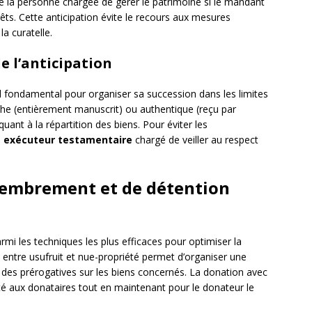
 la personne chargée de gérer le patrimoine si le mandant
rêts. Cette anticipation évite le recours aux mesures
la curatelle.
e l’anticipation
l fondamental pour organiser sa succession dans les limites
phe (entièrement manuscrit) ou authentique (reçu par
uant à la répartition des biens. Pour éviter les
n
exécuteur testamentaire
chargé de veiller au respect
embrement et de détention
rmi les techniques les plus efficaces pour optimiser la
 entre usufruit et nue-propriété permet d’organiser une
 des prérogatives sur les biens concernés. La donation avec
té aux donataires tout en maintenant pour le donateur le