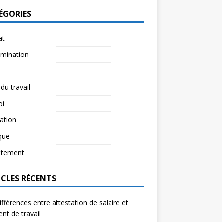
ÉGORIES
at
imination
 du travail
oi
ation
ique
utement
ICLES RÉCENTS
ifférences entre attestation de salaire et
ent de travail