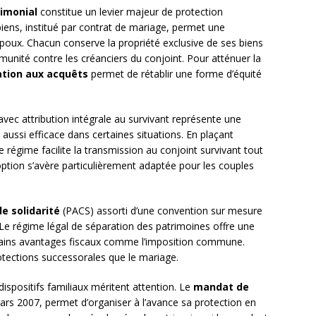
imonial
constitue un levier majeur de protection
biens, institué par contrat de mariage, permet une
époux. Chacun conserve la propriété exclusive de ses biens
mmunité contre les créanciers du conjoint. Pour atténuer la
ation aux acquêts
permet de rétablir une forme d’équité
vec attribution intégrale au survivant représente une
ussi efficace dans certaines situations. En plaçant
régime facilite la transmission au conjoint survivant tout
option s’avère particulièrement adaptée pour les couples
de solidarité
(PACS) assorti d’une convention sur mesure
 Le régime légal de séparation des patrimoines offre une
rtains avantages fiscaux comme l’imposition commune.
otections successorales que le mariage.
ispositifs familiaux méritent attention. Le
mandat de
 mars 2007, permet d’organiser à l’avance sa protection en