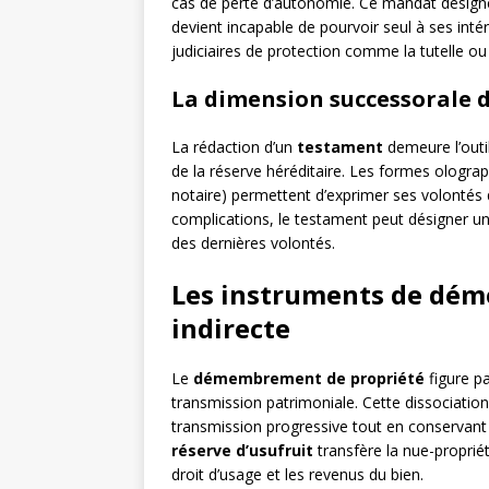
cas de perte d’autonomie. Ce mandat désigne
devient incapable de pourvoir seul à ses inté
judiciaires de protection comme la tutelle ou 
La dimension successorale d
La rédaction d’un
testament
demeure l’outi
de la réserve héréditaire. Les formes ologra
notaire) permettent d’exprimer ses volontés q
complications, le testament peut désigner u
des dernières volontés.
Les instruments de dém
indirecte
Le
démembrement de propriété
figure pa
transmission patrimoniale. Cette dissociation
transmission progressive tout en conservant
réserve d’usufruit
transfère la nue-proprié
droit d’usage et les revenus du bien.