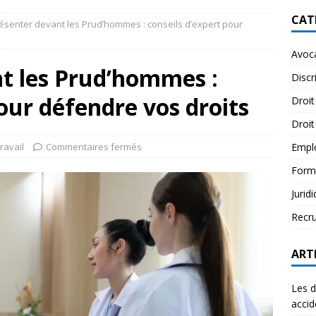
CAT
ésenter devant les Prud’hommes : conseils d’expert pour
Avoc
nt les Prud’hommes :
Discr
pour défendre vos droits
Droit
Droit
travail
Commentaires fermés
Empl
Form
Jurid
Recr
ART
Les d
accid