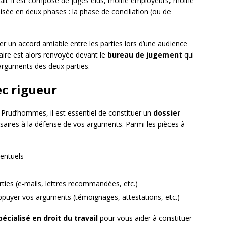
vail. Il est composé de juges élus, moitié employeurs, moitié
isée en deux phases : la phase de conciliation (ou de
er un accord amiable entre les parties lors d’une audience
affaire est alors renvoyée devant le
bureau de jugement
qui
arguments des deux parties.
ec rigueur
s Prud’hommes, il est essentiel de constituer un
dossier
aires à la défense de vos arguments. Parmi les pièces à
ventuels
rties (e-mails, lettres recommandées, etc.)
puyer vos arguments (témoignages, attestations, etc.)
écialisé en droit du travail
pour vous aider à constituer