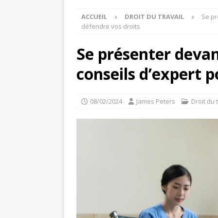
ACCUEIL
DROIT DU TRAVAIL
Se pr
défendre vos droits
Se présenter deva
conseils d’expert 
08/02/2024
James Peters
Droit du 