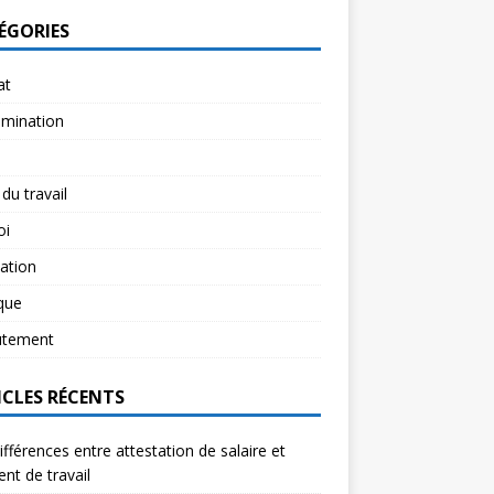
ÉGORIES
at
imination
 du travail
oi
ation
ique
utement
ICLES RÉCENTS
ifférences entre attestation de salaire et
ent de travail