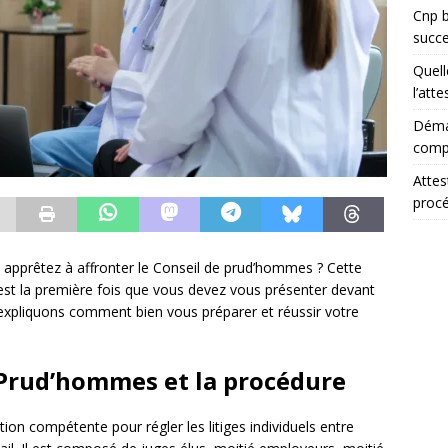
Cnp b
succ
Quell
l’att
Démar
comp
Attes
proc
 apprêtez à affronter le Conseil de prud’hommes ? Cette
’est la première fois que vous devez vous présenter devant
s expliquons comment bien vous préparer et réussir votre
 Prud’hommes et la procédure
tion compétente pour régler les litiges individuels entre